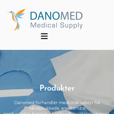
Åbn primær navigation
Produkter
Danomed forhandler medicinsk udstyr fra
håndplukkede, anerkendte
producenter, baseret på et bredt kvalitetssortiment.