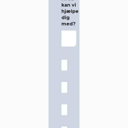
kan vi
hjælpe
dig
med?