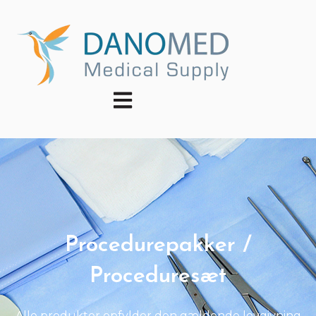
Åbn primær navigation
Procedurepakker /
Proceduresæt
Alle produkter opfylder den gældende lovgivning